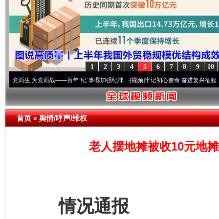
1
2
3
4
5
6
7
8
9
10
 为党而战——百年“纪”事⑧加强纪律..
·[视频]
牢记初心使命 奋进复兴征程丨“转折之城”
首页
»
舆情/呼声/维权
老人摆地摊被收10元地摊
情况通报