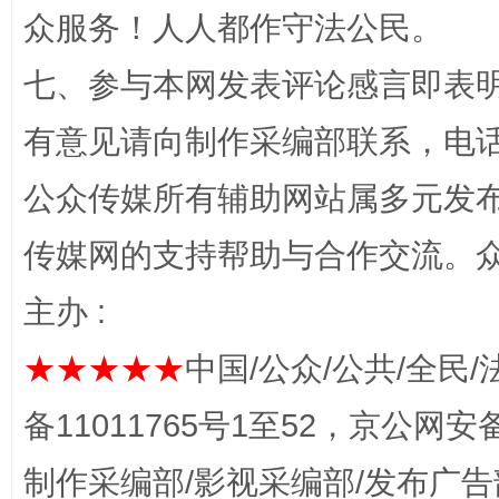
众服务！人人都作守法公民。
七、参与本网发表评论感言即表明
有意见请向制作采编部联系，电话：0
习近平的博鳌关键词
公众传媒所有辅助网站属多元发
魏明亮
传媒网的支持帮助与合作交流。
主办 :
★★★★★
中国/公众/公共/全民/
备11011765号1至52，京公网安备：
制作采编部/影视采编部/发布广告
生
“刷贴”乱象丛生