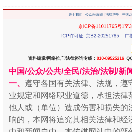
关于我们
|
公众采编部
|
法律声明
| 中国
京ICP备11011765号1至3
ICP许可证: 京B2-20251785
广
资料编辑/网络推广/法律咨询专线：
010-89525216
QQ
中国/公众/公共/全民/法治/法制/
揭批美国五大"原罪"
"炒
一、
遵守各国有关法律、法规，遵
业规定和网络职业道德，承担法律
他人或（单位）造成伤害和损失的
响的，本网将追究其相关法律和经
由和新闻自由。本传媒网站中的部