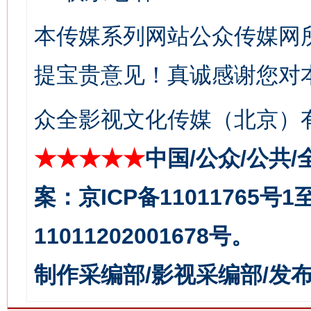
生
“刷贴”乱象丛生
本传媒系列网站公众传媒网
提宝贵意见！真诚感谢您对
众全影视文化传媒（北京）有
★★★★★
中国/公众/公共/
案：京ICP备11011765号
揭批美国五大"原罪"
"炒
11011202001678号。
制作采编部/影视采编部/发