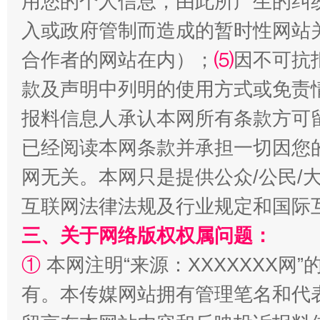
用您的个人信息，由此所产生的纠
入或政府管制而造成的暂时性网站
合作者的网站在内）；
⑸
因不可抗
款及声明中列明的使用方式或免责
漫山遍野的桃花与雪山、麦地、白藏房
除了
报料信息人承认本网所有条款方可
已经阅读本网条款并承担一切因您
网无关。本网只是提供公众/公民/
互联网法律法规及行业规定和国际
三、关于网络版权权属问题：
①
本网注明“来源：XXXXXXX网”
有。本传媒网站拥有管理笔名和代
招工难、用工荒背后