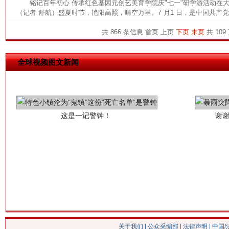
铭记百年初心 传承红色基因元创艺美育学院庆"七一"研学游活动
（记者 舒航）盛夏时节，艳阳高照，晴空万里。7 月1 日，是中国共产党建
共 866 条信息
首页
上页
下页
末页
共 109
全球视频图文新闻
这是一记警钟！
谢
今
在谋一域中谋全局
关于我们
|
公众采编部
|
法律声明
| 中国