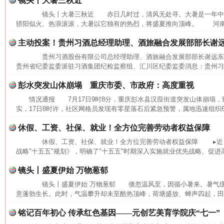
镜头丨大暑三秋近
镜头丨大暑三秋近 赤日几时过，清风无处寻。大暑是一年中
骄阳似火、热浪滚滚，大暑以它独有的热烈，将盛夏推向顶峰。 河南省
主动投案！贵州习酒总经理助理、酒旅融合发展部部长谢
贵州习酒股份有限公司总经理助理、酒旅融合发展部部长谢远
贵州省纪委监委派驻习酒集团纪检监察组、汇川区纪委监委消息：贵州习酒
彭水突发山体崩塌 重庆市委、市政府：高度重视
情况通报 7月17日9时8分，重庆彭水县汉葭街道突发山体崩塌
实，17日8时许，社区网格员发现有零星落石后紧急预警，属地迅速组织6
休假、工资、社保、就业！全方位完善劳动者权益保障
休假、工资、社保、就业！全方位完善劳动者权益保障 ▸近日
战略"十五五"规划》，明确了"十五五"时期深入实施就业优先战略、促进高
网上购药对药下症？
镜头丨盛夏伊始 万物葱郁
镜头丨盛夏伊始 万物葱郁 倏忽温风至，因循小暑来。暑气缓
意蓬勃生长。此时，气温攀升却未至酷热顶峰，荷塘盛放、蝉声四起，田间
铭记百年初心 传承红色基因——元创艺美育学院庆“七一”