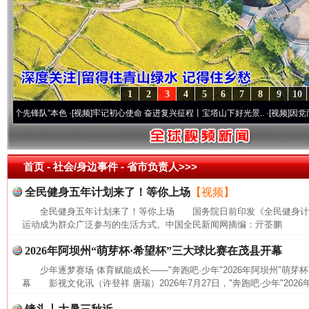
1
2
3
4
5
6
7
8
9
10
先锋队”本色
·[视频]
牢记初心使命 奋进复兴征程丨宝塔山下好光景..
·[视频]
因党而生 为党
首页
- 社会/身边事件 -
省市负责人>>>
全民健身五年计划来了！等你上场
【视频】
全民健身五年计划来了！等你上场 国务院日前印发《全民健身计划(20
运动成为群众广泛参与的生活方式。中国全民新闻网摘编：亓荃鹏
2026年阿坝州“萌芽杯·希望杯”三大球比赛在茂县开幕
少年逐梦赛场 体育赋能成长——"奔跑吧·少年"2026年阿坝州"萌芽
幕 影视文化讯（许登祥 唐瑞）2026年7月27日，"奔跑吧·少年"2026年