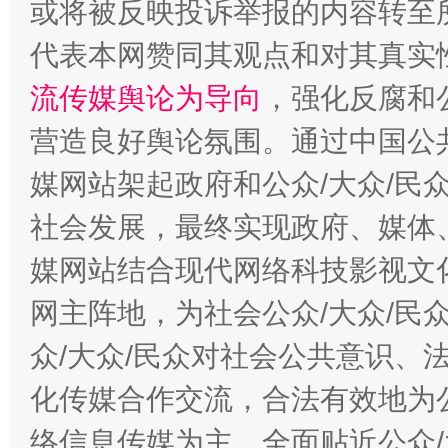
或将被反映投诉举报的内容转至
代表本网赞同其观点和对其真实
流传媒舆论为导向
，强化反腐和
这是一记警钟！
谢
营造良好舆论氛围。通过中国公共
媒网站架起政府和公众/大众/民
社会发展，最终实现政府、媒体、
媒网站结合现代网络科技影视文
网主阵地，为社会公众/大众/民
众/大众/民众对社会公共意识、
今
在谋一域中谋全局
化传媒合作交流，合法有效地为公
络信息传媒为主，全面贴近公众/