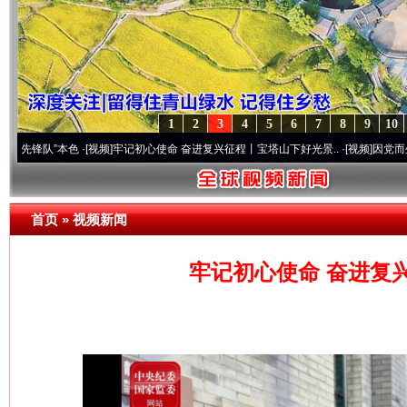
1
2
3
4
5
6
7
8
9
10
”本色
·[视频]
牢记初心使命 奋进复兴征程丨宝塔山下好光景..
·[视频]
因党而生 为党而战
首页
»
视频新闻
牢记初心使命 奋进复