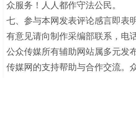
众服务！人人都作守法公民。
七、参与本网发表评论感言即表明
站台名比不上好声名
有意见请向制作采编部联系，电话：0
公众传媒所有辅助网站属多元发
传媒网的支持帮助与合作交流。
主办 :
★★★★★
中国/公众/公共/全民/
漫山遍野的桃花与雪山、麦地、白藏房
备11011765号1至52，京公网安备：
制作采编部/影视采编部/发布广告