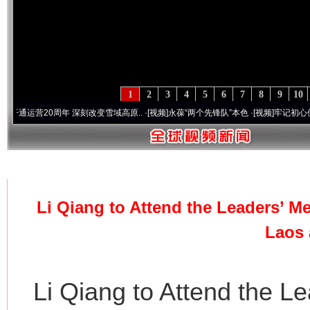
1
2
3
4
5
6
7
8
9
10
运营20周年 深刻改变雪域高原..
·[视频]
永葆“两个先锋队”本色
·[视频]
牢记初心使命 
首页
»
公共国际新闻
Li Qiang to Attend the Leaders’ M
Laos 
Li Qiang to Attend the Le