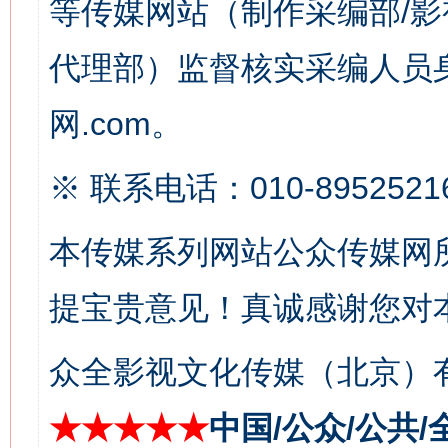
等传媒网站（制作采编部/影
这是一记警钟！
谢
代理部）监督核实采编人员身
网.com。
※ 联系电话：010-8952521
本传媒系列网站公众传媒网
今
提宝贵意见！真诚感谢您对
在谋一域中谋全局
众全影视文化传媒（北京）有
★★★★★
中国/公众/公共/