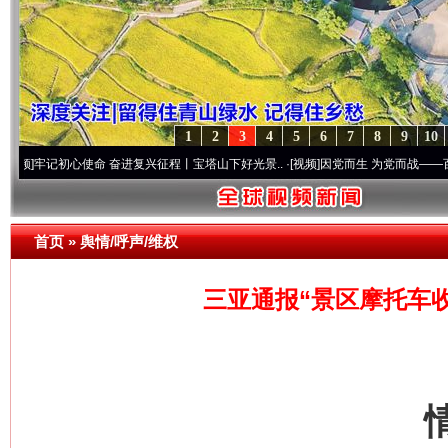
1
2
3
4
5
6
7
8
9
10
初心使命 奋进复兴征程丨宝塔山下好光景..
·[视频]
因党而生 为党而战——百年“纪”事⑧
首页
»
舆情/呼声/维权
三亚通报“景区摩托车