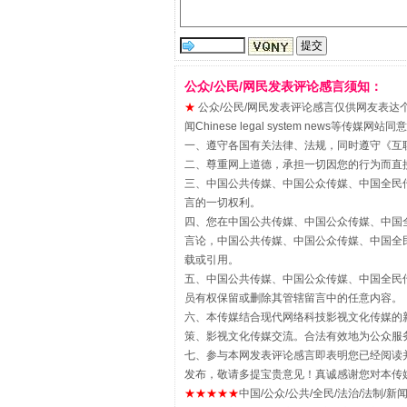
公众/公民/网民发表评论感言须知：
“刷贴”乱象丛生
★
公众/公民/网民发表评论感言仅供网友表达个人看法
闻Chinese legal system new
一、遵守各国有关法律、法规，同时遵守《
互
二、尊重网上道德，承担一切因您的行为而直
三、中国公共传媒、中国公众传媒、中国全民传媒China 
言的一切权利。
四、您在中国公共传媒、中国公众传媒、中国全民传媒Chin
言论，中国公共传媒、中国公众传媒、中国全民传媒China
载或引用。
五、中国公共传媒、中国公众传媒、中国全民传媒China 
员有权保留或删除其管辖留言中的任意内容。
揭批美国五大"原罪"
六、本传媒结合现代网络科技影视文化传媒的新
策、影视文化传媒交流。合法有效地为公众服
七、参与本网发表评论感言即表明您已经阅读并
发布，敬请多提宝贵意见！真诚感谢您对本传
★★★★★
中国/公众/公共/全民/法治/法制/新闻