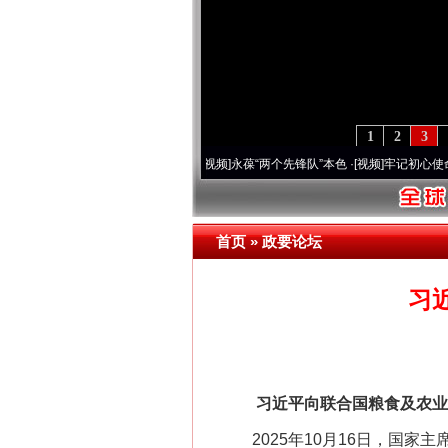
1
2
3
营20周年 深刻改变雪域高原..
·[视频]
永葆“两个先锋队”本色
·[视频]
牢记初心使命 奋进
首页
»
政要论坛
习
网上购药对药下症？
习近平向联合国粮食及农业组
2025年10月16日，国家主