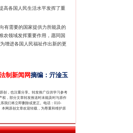
提高各国人民生活水平发挥了重
向有需要的国家提供力所能及的
粮农领域发挥重要作用，愿同国
，为增进各国人民福祉作出新的更
法官巧妙执行解纠纷
法制新闻网
摘编
：
亓淦玉
重原创，也注重分享。转发推广仅供学习参考
产权，部分文章转发推送时未能及时与原作
联系我们将立即删除或更正。电话：010-
2 1号。本网原创文章欢迎转载，为尊重和维护原