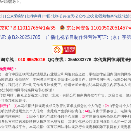
部/代理部敬上。
我们
|
公众采编部
|
法律声明
| 中国/法制/公共/全民/公众/农业/文化/视频/检察/法院/法治
京ICP备11011765号1至35
京公网安备 11010502051457
证: 京B2-20251785
广播电视节目制作经营许可证:（京）字第3
珠宝鉴定乱象
咨询专线：
010-89525216
QQ在线：3555333776 本传媒网律师团
和免责声明：
德，遵守中国互联网法律法规及行业规定和网络职业道德，承担法律范围内因你的网络
新闻造成社会影响的，本网将追究其相关法律和经济责任。维护各国宪法，保障公民的
我们，我们将在第一时间作出反映或更正。特请来函来电说明本网站提供内容系本人或
治/法制/新闻网等传媒网站衷心致谢！
新闻网等传媒网站，由众全影视文化传媒（北京）有限公司独家协办发布广告。欢迎合法、
并可添加相应链接。
律责任：⑴
本网根据法律规定或相关政府的要求提供您的个人信息；
⑵
由于您将个人
列明的情况使用您的个人信息，由此所产生的纠纷责任；
⑷
任何由于黑客攻击、电脑病
者的网站在内）；
⑸
因不可抗拒导致的任何事态后果；
⑹
本网在各服务条款及声明中列
有条款方可留言和反映投诉报料等讯息投稿，其证明你已经阅读本网条款并承担一切因
民众/全民话语权平台。本网根据中国互联网法律法规及行业规定和国际互联网有关规定
走近一线检察官