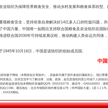
业组织为保障世界粮食安全、推动乡村发展和粮食体系转型、
视粮食安全，坚持依靠自身解决好14亿多人口的吃饭问题，并
了中国力量。中国将一如既往支持联合国粮食及农业组织在国际
推进联合国2030年可持续发展议程，推动构建人类命运共同体
谢谢有你温暖了四季
945年10月16日，中国是该组织的创始成员国。
中国
内容转载于网络（本网原创文章除外），其版权均属于原作者或归属权利人。我们尊
同其观点。仅供交流学习了解法律、法规、政策，如无意侵犯到贵公司或个人的知识
权益烦请告知本网制作采编部QQ号: 3555333776，微信号：GAN160003，请
3776@QQ.COM。通讯地址：北京市朝阳区朝外雅宝路12号（华声国际大厦）1层 1 
XXXXX网站。