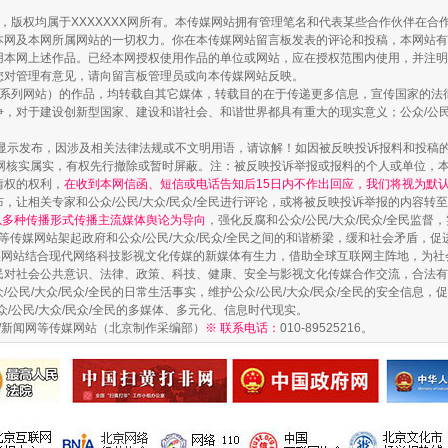
作品，版权均属于XXXXXXX网所有。本传媒网站拥有管理笔名和代表某些合作伙伴在
本网及本网所属网站的一切权力。你在本传媒网站留言板发表的评论和投稿，本网站有
本网上述作品。已经本网授权使用作品的单位或网站，应在授权范围内使用，并注明“来
您对管理有意见，请向留言板管理员或向本传媒网站反映。
本传媒系列网站）的作品，均转载自其它媒体，转载目的在于传递更多信息，宣传国家的
，对于建设创新型国家、建设和谐社会、和谐世界都具有重大的现实意义；公众/公民/
显示发布，因涉及相关法律法规或不文明用语，请谅解！如因被反映投诉报料和投稿
网核实属实，有权先行撤除或暂时屏蔽。注：被反映投诉举报或报料的个人或单位，
情权的权利，
在收到本网信函、短信或电话告知后15日内不作出回应，我们将视为默
，让相关专家和公众/公民/大众/民众/全民进行评论，或将被反映投诉举报的内容转
网以多种传播形式传播主流媒体舆论为导向
，强化反腐和公众/公民/大众/民众/全民监
等传媒网站架起政府和公众/公民/大众/民众/全民之间的和谐桥梁，缓和社会矛盾，
藏房
除了知识还要"留白"
媒网站结合现代网络科技影视文化传媒的新媒体有生力，借助全球互联网主阵地，为社会
全民对社会公共意识、法律、政策、科技、健康、安全与影视文化传媒合作交流，合法有效
公民/大众/民众/全民的日常生活事实，维护公众/公民/大众/民众/全民的安全信息，促
众/公民/大众/民众/全民的多媒体、多元化、信息时代现实。
法制/新闻网等传媒网站（北京制作采编部）
※ 联系电话：
010-89525216。