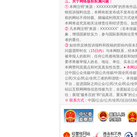
三、关于网络版权权属问题：
①
本网注明“来源：XXXXXXX网”的所有
映投诉报料信息，本网有权发布或不发布在
权的网站不得转载、摘编或利用其它方式使用
本网将追究其相关法律责任和经济责任。如
②
凡本网注明“来源：XXXXXXX”（非
象，增强国家软实力，参与国际新闻舆论竞争
者的重任。
③
如你所反映投诉报料和投稿的部份内容未
问题需即时在
（15日内）
与本网联系，经本
被举报人的权利，任何公民都有陈述权和知
要求将被举报人姓名、地址、单位、实名公布
本网赞同其观点和对其真实性负责。
● 本
过中国公众传媒/中国公共传媒/中国全民传媒
漫山遍野的桃花与雪山、麦地、白
公民/大众/民众/全民三者的和谐统一。本传
平台，促进国际之间公众/公民/大众/民众/
站以互联网网络信息传媒为主，全面贴近公众/
往；展现“服务百姓”和“说真话、重实事”的公
※ 联系方式：
中国/公众/公共/全民/法治/