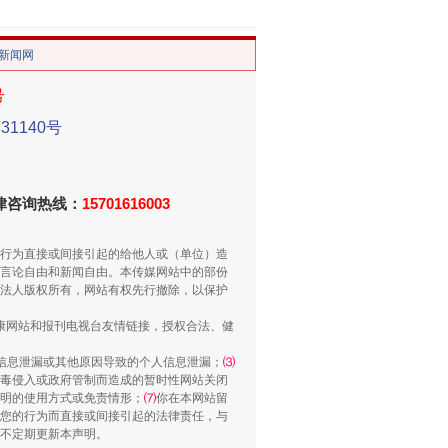
/新闻网
号
1140号
重拳出击！专项整治午间酒驾
法律咨询热线：
15701616003
行为直接或间接引起的给他人或（单位）造
言论自由和新闻自由。本传媒网站中的部份
法人版权所有，网站有权先行撤除，以保护
健康网站和报刊电视台友情链接，授权合法、健
信息泄漏或其他原因导致的个人信息泄漏；
⑶
毒侵入或政府管制而造成的暂时性网站关闭
明的使用方式或免责情形；
⑺
你在本网站留
您的行为而直接或间接引起的法律责任，与
“谁都不怕”的他落马了
将不定期更新本声明。