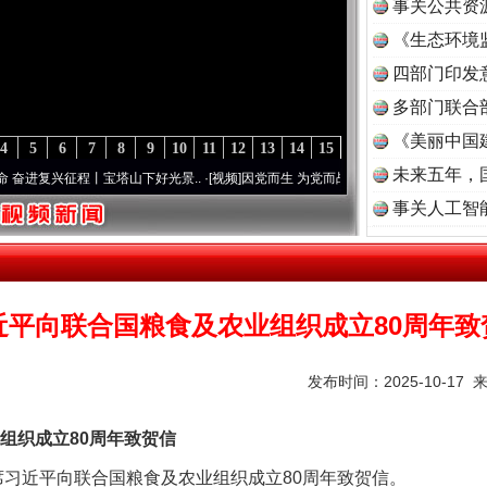
事关公共资
《生态环境
读
四部门印发
多部门联合
《美丽中国
4
5
6
7
8
9
10
11
12
13
14
15
未来五年，
复兴征程丨宝塔山下好光景..
·[视频]
因党而生 为党而战——百年“纪”事⑧加强纪律..
·[
事关人工智
近平向联合国粮食及农业组织成立80周年致
发布时间：2025-10-17 
茶叶“炒上天”
织成立80周年致贺信
席习近平向联合国粮食及农业组织成立80周年致贺信。