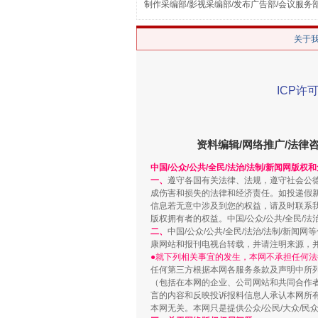
制作采编部/影视采编部/发布广告部/会议服务
关于
ICP许可
解纷+调解+退费，一次搞定
资料编辑/网络推广/法律
中国/公众/公共/全民/法治/法制/新闻网版权
一、
遵守各国有关法律、法规，遵守社会公
成伤害和损失的法律和经济责任。如投递假
信息若无意中涉及到您的权益，请及时联系
版权拥有者的权益。中国/公众/公共/全民/法
二、
中国/公众/公共/全民/法治/法制/
康网站和报刊电视台转载，并请注明来源，
●就下列相关事宜的发生，本网不承担任何法
任何第三方根据本网各服务条款及声明中所
（包括在本网的企业、公司网站和共同合作
言的内容和反映投诉报料信息人承认本网所
站台名比不上好声名
本网无关。本网只是提供公众/公民/大众/