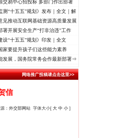
源交易中心招投标 多部门作出部署
监测“十五五”规划》发布｜全文｜解
意见推动互联网基础资源高质量发展
部署开展安全生产“打非治违”工作
建设“十五五”规划》印发｜全文
国家要提升孩子们这些能力素养
视频]
牢记初心使命 奋进复兴征程丨“转折之城”激荡..
·[视频]
牢记初心使命 奋进复兴征程
能发展，国务院常务会作最新部署⇒
网络推广投稿请点击这里>>
贺信
来源：
外交部网站
字体大小[
大
中
小
]
“神药”背后的真相